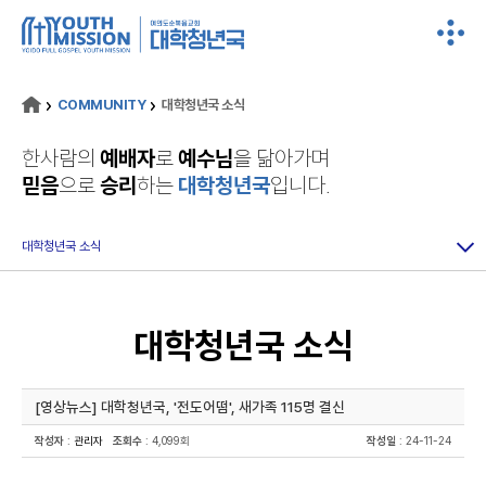
COMMUNITY
대학청년국 소식
한사람의
예배자
로
예수님
을 닮아가며
믿음
으로
승리
하는
대학청년국
입니다.
대학청년국 소식
대학청년국 소식
[영상뉴스] 대학청년국, '전도어떰', 새가족 115명 결신
작성자
:
관리자
조회수
: 4,099회
작성일
: 24-11-24