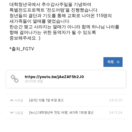
대학청년국에서 추수감사주일을 기념하여
특별전도프로젝트 '전도어떰'을 진행했습니다.
청년들의 결단과 기도를 통해 교회로 나아온 115명의
새가족들이 열매를 맺었습니다.
한순간 맺고 사라지는 열매가 아니라 함께 하나님 나라를
향해 걸어나가는 귀한 동역자가 될 수 있도록
중보해주세요. :)
*출처_FGTV
목록
https://youtu.be/jAeZAF5h2J0
3570회 연결
[공지] 12월 1일 주일 광고
24.12.01
이전글
[뉴스] 대학청년국 ‘전도 어떰’, 새가족 115명 결신
24.11.24
다음글