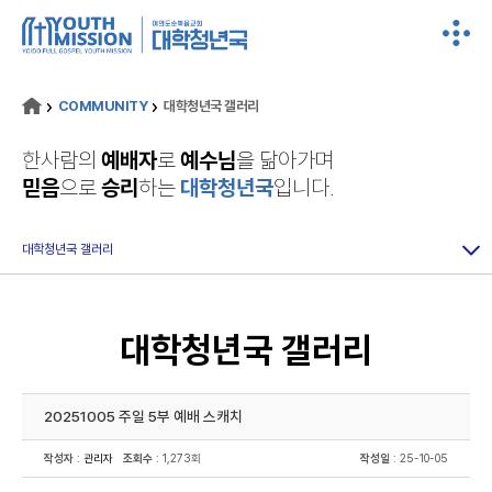
COMMUNITY
대학청년국 갤러리
한사람의
예배자
로
예수님
을 닮아가며
믿음
으로
승리
하는
대학청년국
입니다.
대학청년국 갤러리
대학청년국 갤러리
20251005 주일 5부 예배 스캐치
작성자
:
관리자
조회수
: 1,273회
작성일
: 25-10-05