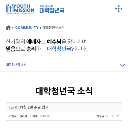
COMMUNITY
대학청년국 소식
한사람의
예배자
로
예수님
을 닮아가며
믿음
으로
승리
하는
대학청년국
입니다.
대학청년국 소식
대학청년국 소식
[공지] 11월 2일 주일 광고
작성자
:
관리자
조회수
: 2,165회
작성일
: 25-11-02