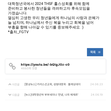
대학청년국에서 2024 THSF 홀스성회를 위해 함께
준비하고 봉사한 청년들을 격려하고자 후속모임을
가졌습니다.
열심히 고생한 우리 청년들에게 하나님의 사랑과 은혜가
늘 넘치며, 하나님께서 주신 복을 누리고 회복을 넘어
부흥을 향해 나아갈 수 있기를 중보해주세요. :)
*출처_FGTV
목록
https://youtu.be/-bQIgJGz-c0
4660회 연결
[영상뉴스] 카리스선교회, 성령대망회 · 블레싱데이
24.06.23
이전글
[뉴스]대학청년국 부부세미나 ‘안녕, 나의 에제르’
24.06.19
다음글