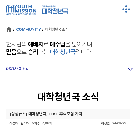
COMMUNITY
대학청년국 소식
한사람의
예배자
로
예수님
을 닮아가며
믿음
으로
승리
하는
대학청년국
입니다.
대학청년국 소식
대학청년국 소식
[영상뉴스] 대학청년국, THSF 후속모임 가져
작성자
:
관리자
조회수
: 4,818회
작성일
: 24-06-23