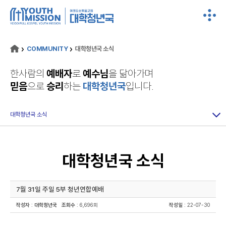
COMMUNITY
대학청년국 소식
한사람의
예배자
로
예수님
을 닮아가며
믿음
으로
승리
하는
대학청년국
입니다.
대학청년국 소식
대학청년국 소식
7월 31일 주일 5부 청년연합예배
작성자
:
대학청년국
조회수
: 6,696회
작성일
: 22-07-30