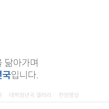
을 닮아가며
년국
입니다.
배
대학청년국 갤러리
찬양영상