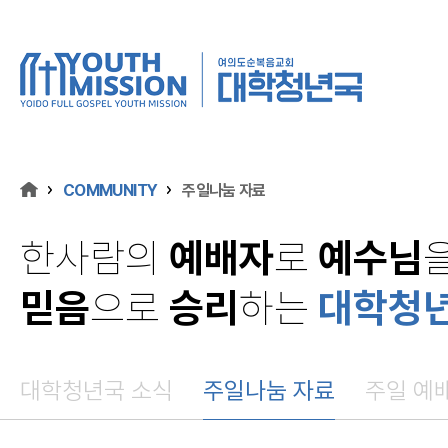
COMMUNITY
주일나눔 자료
한사람의
예배자
로
예수님
믿음
으로
승리
하는
대학청
대학청년국 소식
주일나눔 자료
주일 예