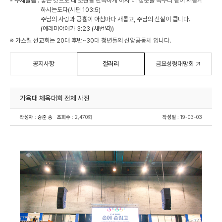
- 주제말씀
:
좋은 것으로 네 소원을 만족하게 하사 네 청춘을 독수리 같이 새롭게
하시는도다(시편 103:5)
주님의 사랑과 긍휼이 아침마다 새롭고, 주님의 신실이 큽니다.
(예레미야애가 3:23 (새번역))
※ 가스펠 선교회는 20대 후반~30대 청년들의 신앙공동체 입니다.
공지사항
갤러리
금요성령대망회
가육대 체육대회 전체 사진
작성자
:
승준 송
조회수
: 2,470회
작성일
: 19-03-03