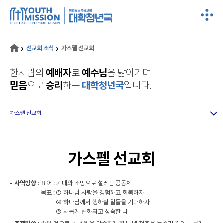
선교회 소식
가스펠 선교회
한사람의
예배자
로
예수님
을 닮아가며
믿음
으로
승리
하는
대학청년국
입니다.
가스펠 선교회
가스펠 선교회
- 사역방향
:
표어 : 기대와 소망으로 설레는 공동체
목표 :
① 하나님 사랑을 경험하고 회복하자
② 하나님께서 행하실 일들을 기대하자
③ 새롭게 변화되고 성숙한 나