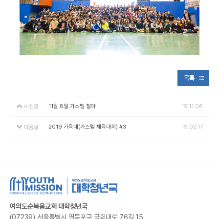
목록
11월 8일 가스펠 철야
19.11.08
이전글
2019 가육대(가스펠 체육대회) #3
19.02.17
다음글
여의도순복음교회 대학청년국
(07239) 서울특별시 영등포구 국회대로 76길 15