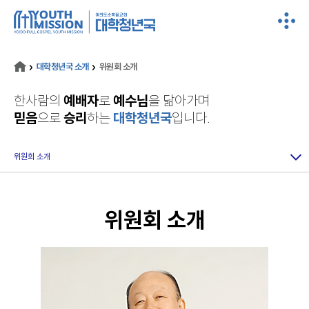
대학청년국 소개
위원회 소개
한사람의
예배자
로
예수님
을 닮아가며
믿음
으로
승리
하는
대학청년국
입니다.
위원회 소개
위원회 소개