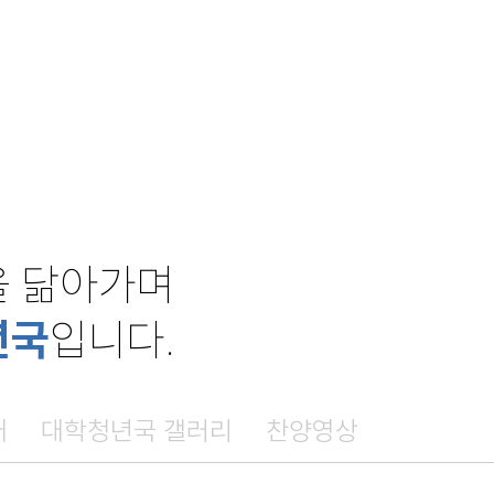
을 닮아가며
년국
입니다.
배
대학청년국 갤러리
찬양영상