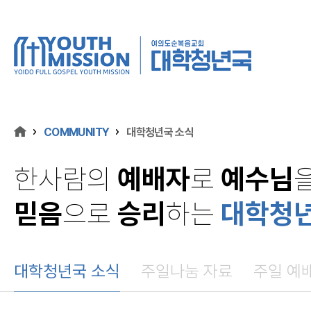
COMMUNITY
대학청년국 소식
한사람의
예배자
로
예수님
믿음
으로
승리
하는
대학청
대학청년국 소식
주일나눔 자료
주일 예