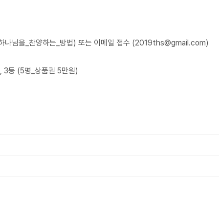
님을_찬양하는_방법) 또는 이메일 접수 (2019ths@gmail.com)
), 3등 (5명_상품권 5만원)